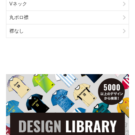
Vネック
丸ポロ襟
襟なし