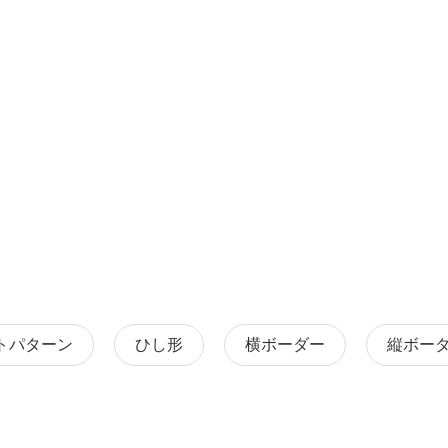
トパターン
ひし形
横ボーダー
縦ボー