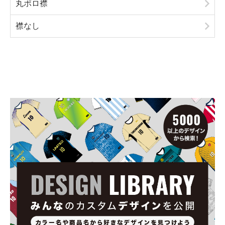
丸ポロ襟
襟なし