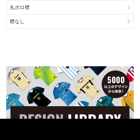
丸ポロ襟
襟なし